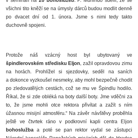
všichni tito kněží se na úmysly dárců budou modlit denně
po dvacet dní od 1. února. Jsme s nimi tedy takto
duchovně spojeni.
Protože náš vzácný host byl ubytovaný ve
špindlerovském středisku
Eljon
, zažil opravdovou zimu
na horách. Prohlížel si sjezdovky, seděl na saních
a dokonce vyzkoušel nesmeky, aby mohl bezpečně chodit
po zledovatělých cestách, což se mu ve Špindlu hodilo.
Říkal, že si zde obléká na boty další boty. Jme vděčni za
to, že jsme mohli otce rektora přivítat a zažít s ním
úžasnou misijní atmosféru.“ Na závěr návštěvy proběhla
ještě ve čtvrtek ráno v podkrovní kapli centra Eljon
bohoslužba
a poté se pan rektor vydal se zástupci
Národní kanceláře Papežských misijních děl do Hradce