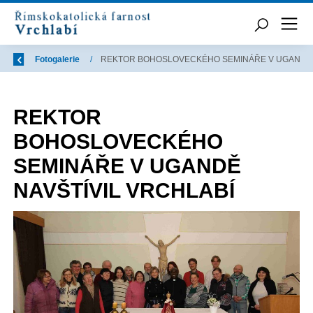
Zpět
Úvod
Fotogalerie
/
/
REKT
REKTOR
BOHOSLOVECKÉHO
SEMINÁŘE V UGANDĚ
NAVŠTÍVIL VRCHLABÍ