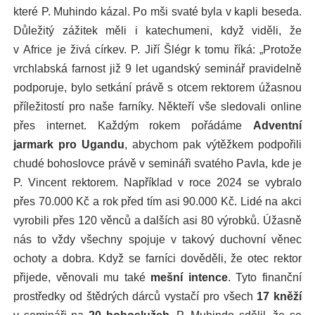
které P. Muhindo kázal. Po mši svaté byla v kapli beseda.
Důležitý zážitek měli i katechumeni, když viděli, že
v Africe je živá církev. P. Jiří Šlégr k tomu říká: „Protože
vrchlabská farnost již 9 let ugandský seminář pravidelně
podporuje, bylo setkání právě s otcem rektorem úžasnou
příležitostí pro naše farníky. Někteří vše sledovali online
přes internet. Každým rokem pořádáme
Adventní
jarmark pro Ugandu
, abychom pak výtěžkem podpořili
chudé bohoslovce právě v semináři svatého Pavla, kde je
P. Vincent rektorem. Například v roce 2024 se vybralo
přes 70.000 Kč a rok před tím asi 90.000 Kč. Lidé na akci
vyrobili přes 120 věnců a dalších asi 80 výrobků. Úžasně
nás to vždy všechny spojuje v takový duchovní věnec
ochoty a dobra. Když se farníci dověděli, že otec rektor
přijede, věnovali mu také
mešní intence
. Tyto finanční
prostředky od štědrých dárců vystačí pro všech
17 kněží
v semináři na
20 bohoslužeb
. P. Muhindo sdělil, že se