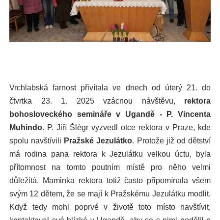
Vrchlabská farnost přivítala ve dnech od úterý 21. do
čtvrtka 23. 1. 2025 vzácnou návštěvu,
rektora
bohosloveckého semináře v Ugandě - P. Vincenta
Muhindo
. P. Jiří Šlégr vyzvedl otce rektora v Praze, kde
spolu navštívili
Pražské Jezulátko
. Protože již od dětství
má rodina pana rektora k Jezulátku velkou úctu, byla
přítomnost na tomto poutním místě pro něho velmi
důležitá. Maminka rektora totiž často připomínala všem
svým 12 dětem, že se mají k Pražskému Jezulátku modlit.
Když tedy mohl poprvé v životě toto místo navštívit,