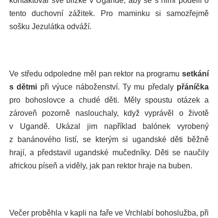
kontaktoval své blízké v Ugandě, aby se s nimi podělil o
tento duchovní zážitek. Pro maminku si samozřejmě
sošku Jezulátka odváží.
Ve středu odpoledne měl pan rektor na programu
setkání
s dětmi
při výuce náboženství. Ty mu předaly
přáníčka
pro bohoslovce a chudé děti. Měly spoustu otázek a
zároveň pozorně naslouchaly, když vyprávěl o životě
v Ugandě. Ukázal jim například balónek vyrobený
z banánového listí, se kterým si ugandské děti běžně
hrají, a představil ugandské mučedníky. Děti se naučily
africkou píseň a viděly, jak pan rektor hraje na buben.
Večer proběhla v kapli na faře ve Vrchlabí bohoslužba, při